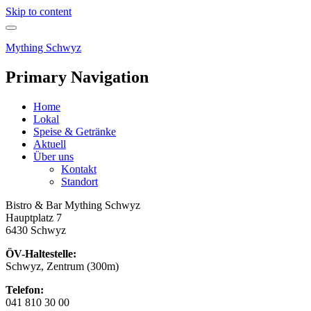
Skip to content
Mything Schwyz
Primary Navigation
Home
Lokal
Speise & Getränke
Aktuell
Über uns
Kontakt
Standort
Bistro & Bar Mything Schwyz
Hauptplatz 7
6430 Schwyz
ÖV-Haltestelle:
Schwyz, Zentrum (300m)
Telefon:
041 810 30 00